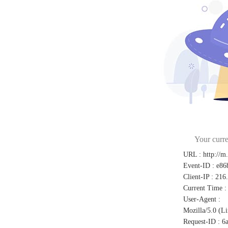
Your curre
URL
:
http://m
Event-ID
:
e86
Client-IP
:
216
Current Time
:
User-Agent
:
Mozilla/5.0 (L
Request-ID
:
6