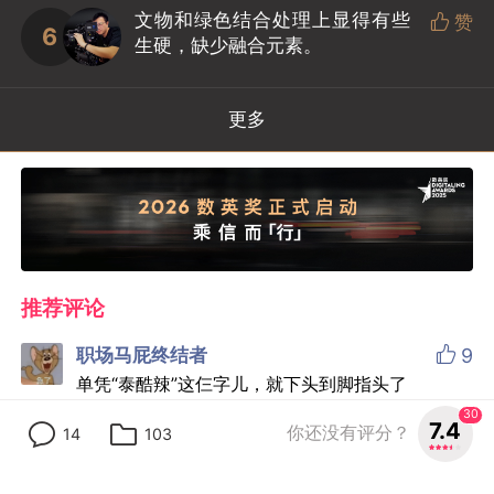
文物和绿色结合处理上显得有些

赞
6
生硬，缺少融合元素。
更多
推荐评论

职场马屁终结者
9
单凭“泰酷辣”这仨字儿，就下头到脚指头了
回复
2023-06-10
30
7.4
你还没有评分？
14
103

陈皮不说
4