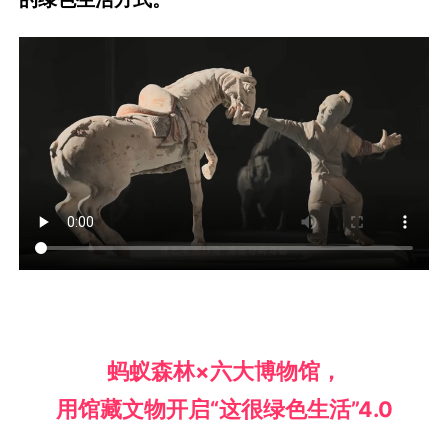
蚂蚁森林×六大博物馆，
用馆藏文物开启“这很绿色生活”4.0