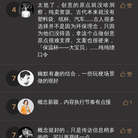
太尬了，创意的原点就没啥洞

赞
4
察，纯卖资源。古代本来就没有
塑料袋、纸杯、汽车……古人很多
选择并不是因为环保理念，只因
为他们没得选，拿这个点做创意
原点很难支撑。文案也很硬来，
「保温杯——大宝贝」……纯纯绕
口令
幽默有趣的结合，一些玩梗场景

赞
7
做的很好
概念新颖，内容执行节奏有点慢

1
7
概念挺好的，只是传达信息稍多

赞
7
的些，可以更凝练一点