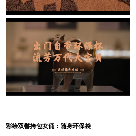
彩绘双髻挎包女俑：随身环保袋