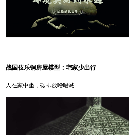
战国伎乐铜房屋模型：宅家少出行
人在家中坐，碳排放噌噌减。