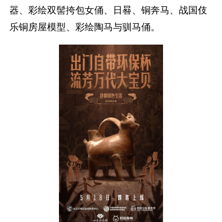
器、彩绘双髻挎包女俑、日晷、铜奔马、战国伎
乐铜房屋模型、彩绘陶马与驯马俑。