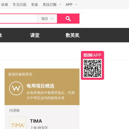
收藏
常见问题
客服
关注订阅
APP
项目
数
课堂
数英奖
该项目被推荐至：
每周项目精选
从收录项目中每周评选出。代表
大中华区业内的较高水准
代理商
TIMA
上海 静安区