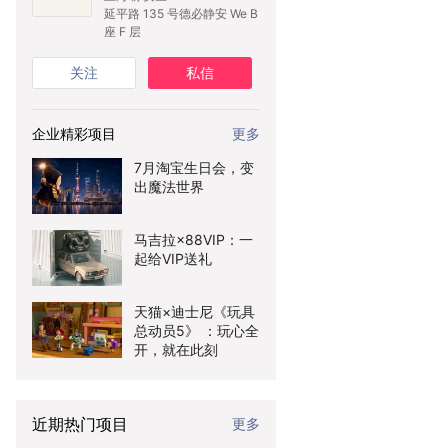
延平路 135 号德必静安 We B
座 F 层
关注
私信
企业精彩项目
更多
7月淘宝生日会，变
出魔法世界
马吉拉×88VIP：一
起给VIP送礼
天猫×迪士尼《玩具
总动员5》 ：玩心全
开，就在此刻
近期热门项目
更多