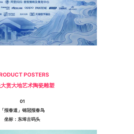
RODUCT POSTERS
瓷大赏大地艺术陶瓷雕塑
01
「报春道」锦冠报春⻦
坐标：东埠古码头