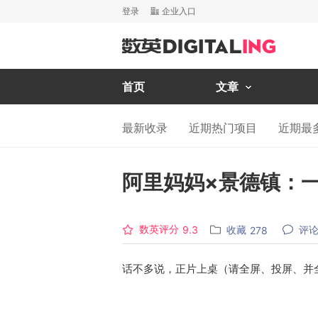
登录
企业入口
首页
文章
最新收录
近期热门项目
近期最
阿里妈妈×景德镇：
数英评分
收藏
评
9.3
278
话不多说，正片上桌（请全屏、投屏、并