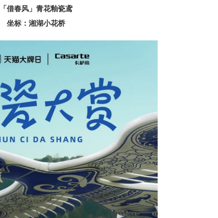
「借春
⻛
」⻘花釉瓷鸢
坐标：湘湖小花桥