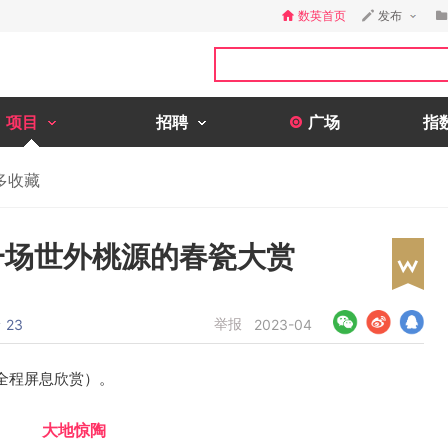
数英首页
发布
项目
招聘
广场
指
多收藏
一场世外桃源的春瓷大赏
论
举报
23
2023-04
全程屏息欣赏）。
大地惊陶