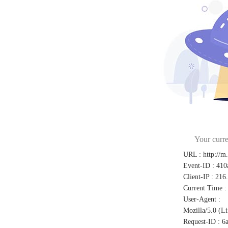
Your curre
URL
:
http://m
Event-ID
:
410
Client-IP
:
216
Current Time
:
User-Agent
:
Mozilla/5.0 (L
Request-ID
:
6