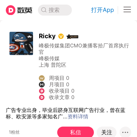
打开App
搜索
Ricky
峰极传媒集团CMO兼播客拾厂首席执行
官
峰极传媒
上海 普陀区
周项目 0
月项目 0
收录项目 0
收录文章 0
广告专业出身，毕业后跻身互联网广告行业，曾在蓝
标、欧安派等多家知名广...
资料详情
私信
关注
1粉丝