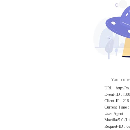
Your curre
URL
:
http://m
Event-ID
:
f30
Client-IP
:
216
Current Time
:
User-Agent
:
Mozilla/5.0 (L
Request-ID
:
6