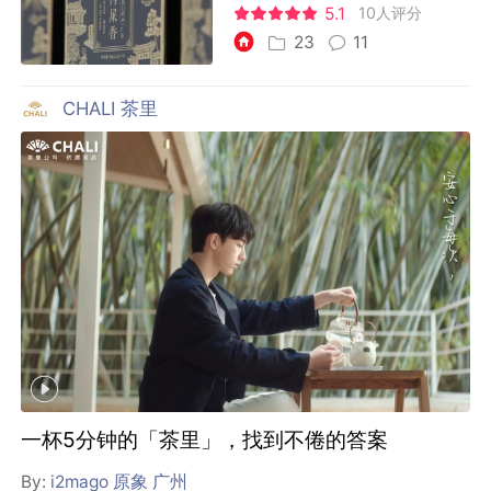
5.1
10人评分
23
11
CHALI 茶里
一杯5分钟的「茶里」，找到不倦的答案
By:
i2mago 原象 广州