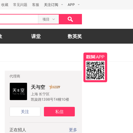
收藏
常见问题
客服
关注订阅
APP
项目
数
课堂
数英奖
代理商
天与空
上海 长宁区
凯旋路1398号T4幢10楼
关注
私信
正在招人
更多