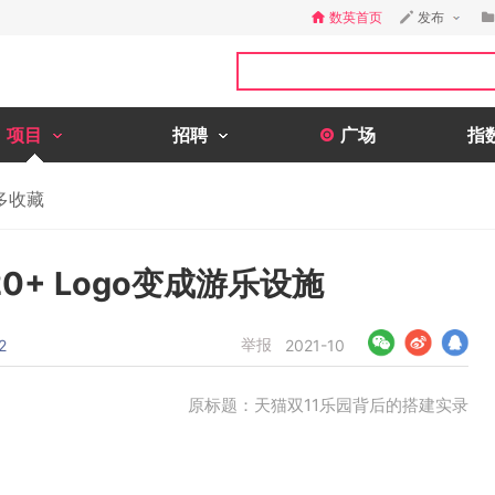
数英首页
发布
项目
招聘
广场
指
多收藏
0+ Logo变成游乐设施
举报
2
2021-10
原标题：天猫双11乐园背后的搭建实录