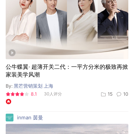
公牛蝶翼· 超薄开关二代：一平方分米的极致再掀
家装美学风潮
By:
黑芒营销策划 上海
8.1
30人评分
15
10
inman 茵曼