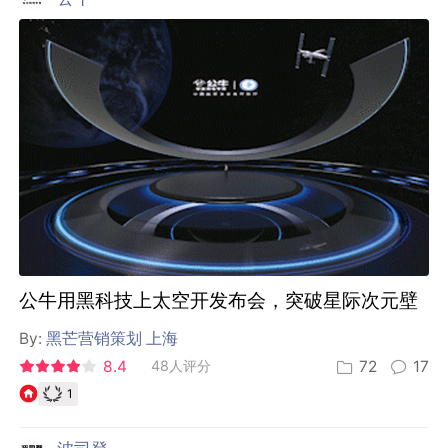
公牛用黑科技上太空开发布会，突破星际次元壁
By:
黑芒营销策划 上海
8.4
48人评分
72
17
1