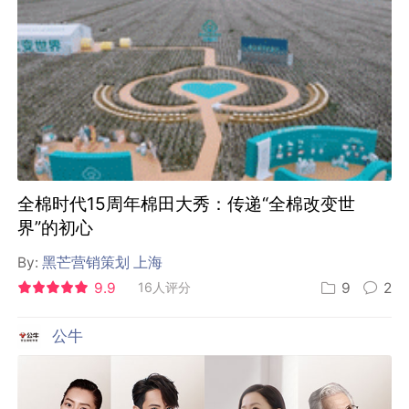
全棉时代15周年棉田大秀：传递“全棉改变世
界”的初心
By:
黑芒营销策划 上海
9.9
16人评分
9
2
公牛