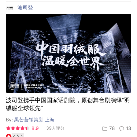
波司登
波司登携手中国国家话剧院，原创舞台剧演绎“羽
绒服全球领先”
By:
黑芒营销策划 上海
8.9
39人评分
78
13
2