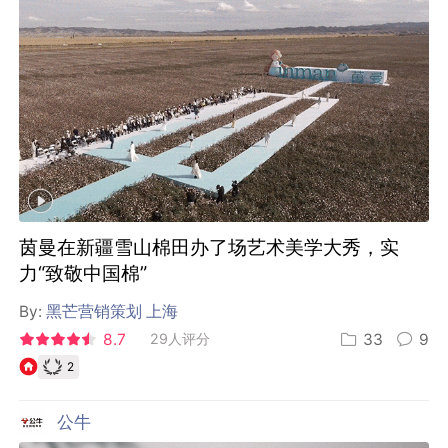
茵曼在新疆雪山棉田办了场艺术美学大秀，实
力“致敬中国棉”
By:
黑芒营销策划 上海
8.7
29人评分
33
9
2
公牛