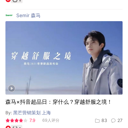
Semir 森马
森马×抖音超品日：穿什么？穿越舒服之境！
By:
黑芒营销策划 上海
7.9
69人评分
83
27