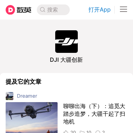
打开App
搜索
DJI 大疆创新
提及它的文章
Dreamer
聊聊出海（下）：追觅大
踏步造梦，大疆干起了扫
地机
20
10
2