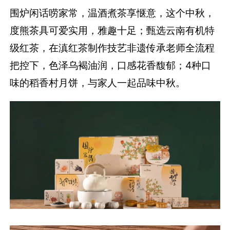
围炉闲话唠家常，温酒煮茶享惬意，这个中秋，
度熊茶具可爱实用，雅趣十足；甄选云南有机特
级红茶，在滇红茶制作技艺非遗传承老师全流程
把控下，色泽乌褐油润，口感花香馥郁；4种口
味的稻香村月饼，与家人一起品味中秋。