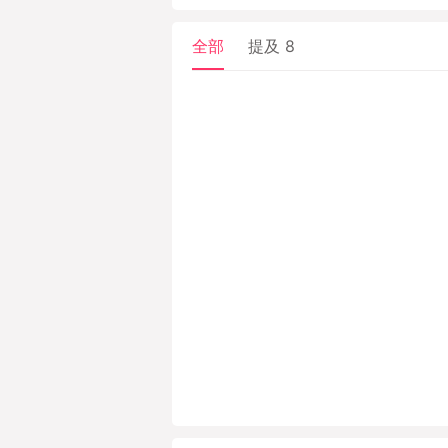
提供性能最强、体验最
全部
提及
8