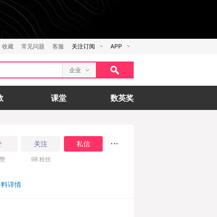
收藏
常见问题
客服
关注订阅
APP
企业
数
课堂
数英奖
赞
关注
私信
赞
98
粉丝
资料详情