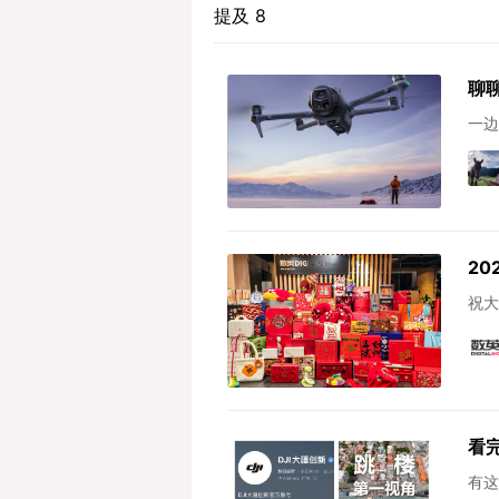
提及 8
聊
一边
20
祝大
看
有这