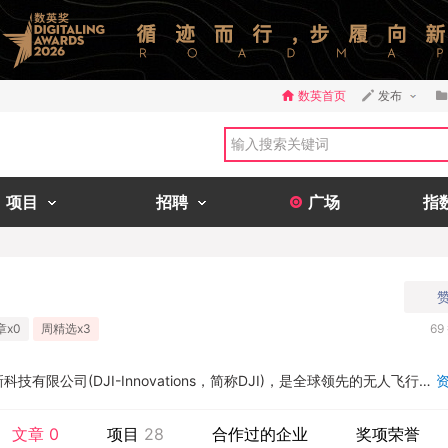
数英首页
发布
项目
招聘
广场
指
章x0
周精选x3
69
有限公司(DJI-Innovations，简称DJI)，是全球领先的无人飞行
解决方案的研发和生产商，占据全球80%的无人机航拍市场。客户遍布
通过持续的创新，大疆致力于为无人机工业、行业用户以及专业航拍应用
文章
0
项目
28
合作过的企业
奖项荣誉