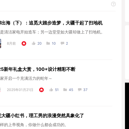
聊出海（下）：追觅大踏步造梦，大疆干起了扫地机
是清洁家电开始造车；另一边堂堂如大疆却做上了扫地机。
8月前
20
10
2
25新年礼盒大赏，100+设计精彩不断
家开启一个充满活力的蛇年～
2025年01月21日
51
45
37
完大疆小红书，理工男的浪漫突然具象化了
样的上帝视角，你做什么都会成功的。