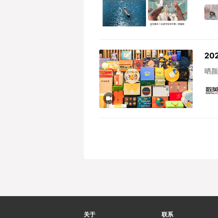
20
晒颜
关于
联系