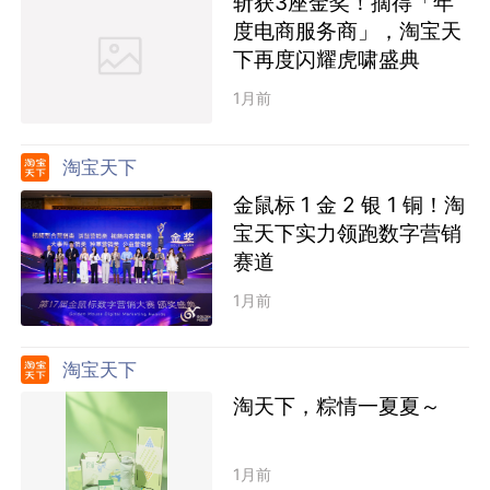
斩获3座金奖！摘得「年
度电商服务商」，淘宝天
下再度闪耀虎啸盛典
1月前
淘宝天下
金鼠标 1 金 2 银 1 铜！淘
宝天下实力领跑数字营销
赛道
1月前
淘宝天下
淘天下，粽情一夏夏～
1月前