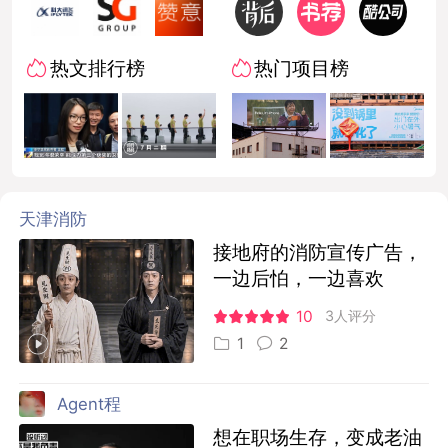
热文排行榜
热门项目榜
天津消防
接地府的消防宣传广告，
一边后怕，一边喜欢
10
3人评分
1
2
Agent程
想在职场生存，变成老油