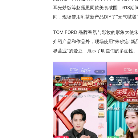
耳光炒饭等赵露思同款美食破圈，618期
间，现场使用乳茶新产品DIY了“元气啵
TOM FORD 品牌香氛与彩妆的形象大
介绍产品和作品外，现场使用“朱砂痣”新
界营业”的爱豆，展示了明星们的多面性。