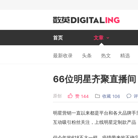
首页
文章
最新收录
头条
热文
精选
66位明星齐聚直播
原创
赞
收藏
评
144
106
明星营销一直以来都是平台和各大品牌手
互动吸引粉丝关注，上线明星定制款产品
但今年的618不太一样，疫情带来的不确