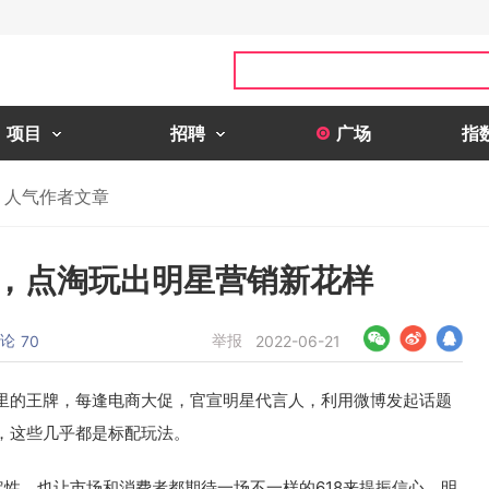
项目
招聘
广场
指
人气作者文章
间，点淘玩出明星营销新花样
论
举报
70
2022-06-21
里的王牌，每逢电商大促，官宣明星代言人，利用微博发起话题
，这些几乎都是标配玩法。
定性，也让市场和消费者都期待一场不一样的618来提振信心，明