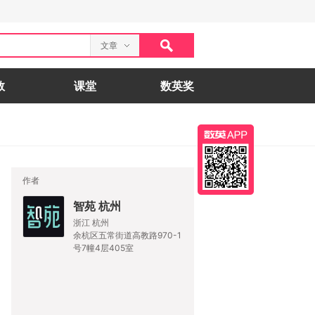
文章
数
课堂
数英奖
作者
智苑 杭州
浙江 杭州
余杭区五常街道高教路970-1
号7幢4层405室