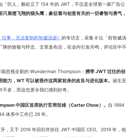
巨人」般屹立了 154 年的 JWT，不仅是全球第一家广告公
那只展翅飞翔的猫头鹰，象征着与创意有关的一切睿智与勇气，
T 往事，无法复制的智威汤逊》
的专访文，采集 8 位「前智威汤
厂牌的致敬与怀念。文章发布后，在业内引发共鸣，评论区中不
视全新的 Wunderman Thompson：
携带 JWT 过往的创
用能力，WT 可以被视作这两家前身的改良与进化版本。
诞生至
解并不多，而这也更令我们感到好奇。
mpson 中国区首席执行官周世雄（Carter Chow）。
自 1994
A 体系中工作已 26 年。
后离开，又于 2016 年回归并担任 JWT 中国区 CEO。2019 年，他