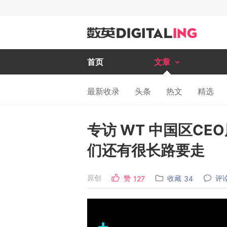
首页
文章
最新收录
头条
热文
精选
专访 WT 中国区C
们还有很长路要走
原创
赞
收藏
评
127
34