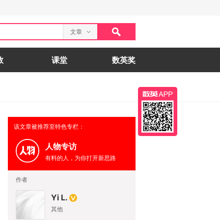
文章
数
课堂
数英奖
该文章被推荐至特色专栏：
人物专访
有料的人，为你打开新思路
作者
Yi L.
其他