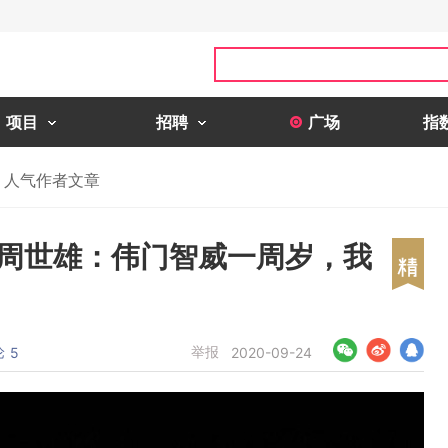
项目
招聘
广场
指
人气作者文章
EO周世雄：伟门智威一周岁，我
论
举报
5
2020-09-24