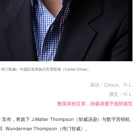
on （伟门智威）中国区首席执行官周世雄（Carter Chow）
采访：Choco、Yi L.
撰文：Yi L.
数英原创文章，转载请遵守底部规范
P 宣布，将旗下 J.Walter Thompson（智威汤逊）与数字营销机
 Wunderman Thompson（伟门智威）。