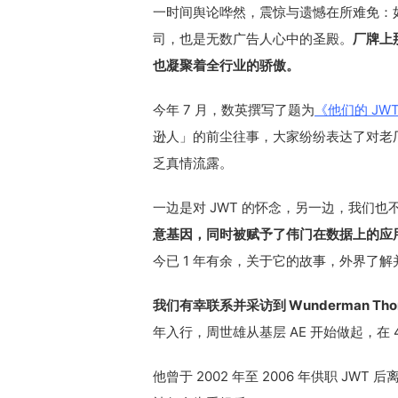
一时间舆论哗然，震惊与遗憾在所难免：如「
司，也是无数广告人心中的圣殿。
厂牌上
也凝聚着全行业的骄傲。
今年 7 月，数英撰写了题为
《他们的 JW
逊人」的前尘往事，大家纷纷表达了对老
乏真情流露。
一边是对 JWT 的怀念，另一边，我们也不能忽
意基因，同时被赋予了伟门在数据上的应
今已 1 年有余，关于它的故事，外界了
我们有幸联系并采访到 Wunderman Tho
年入行，周世雄从基层 AE 开始做起，在 4
他曾于 2002 年至 2006 年供职 JWT 