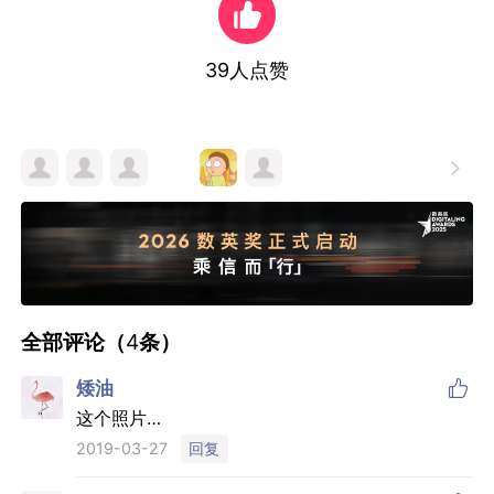
39
人点赞

全部评论（
4
条）

矮油
这个照片…
回复
2019-03-27