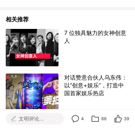
相关推荐
7 位独具魅力的女神创意
人
对话赞意合伙人乌东伟：
以“创意+娱乐”，打造中
国首家娱乐热店
文明评论...
4
86
39
专访赞意 CEO 刘苏：
Play for Young·赞意品牌