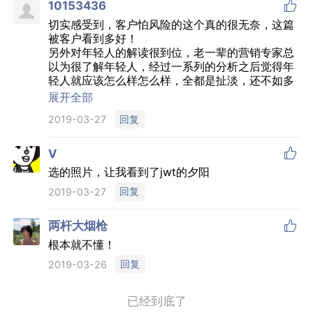

10153436
切实感受到，客户怕风险的这个真的很无奈，这篇
被客户看到多好！
另外对年轻人的解读很到位，老一辈的营销专家总
以为很了解年轻人，经过一系列的分析之后觉得年
轻人就应该怎么样怎么样，全都是扯淡，还不如多
采用场景营销的思维，用一些新奇的实物来让年轻
展开全部
人感觉刺激、好玩、有趣，进而参与品牌互动、分
回复
2019-03-27
享品牌信息。

V
选的照片，让我看到了jwt的夕阳
回复
2019-03-27

两杆大烟枪
根本就不懂！
回复
2019-03-26
已经到底了