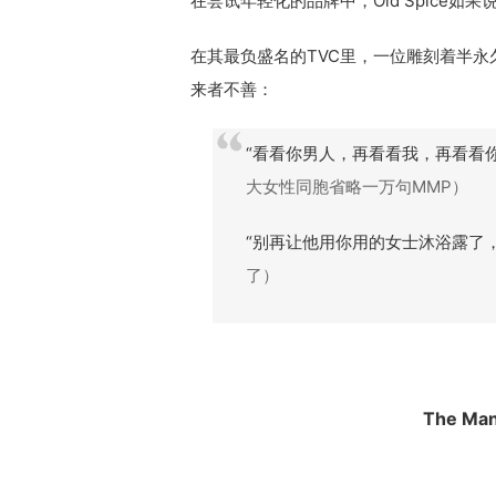
在尝试年轻化的品牌中，Old Spice
在其最负盛名的TVC里，一位雕刻着半
来者不善：
“看看你男人，再看看我，再看看
大女性同胞省略一万句MMP）
“别再让他用你用的女士沐浴露了，用
了）
The Man