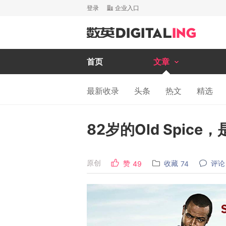
登录
企业入口
首页
文章
最新收录
头条
热文
精选
82岁的Old Spi
原创
赞
收藏
评论
49
74