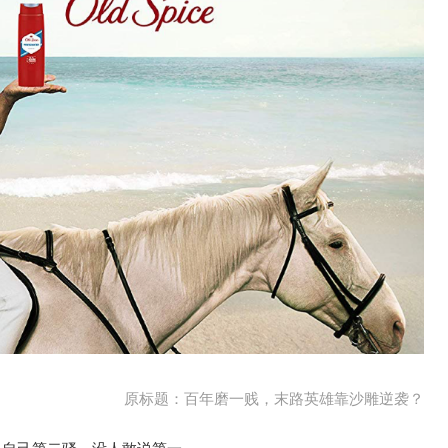
原标题：百年磨一贱，末路英雄靠沙雕逆袭？