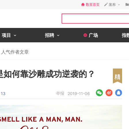
数英首页
发布
项目
招聘
广场
指
人气作者文章
ce，是如何靠沙雕成功逆袭的？
举报
13
2019-11-06