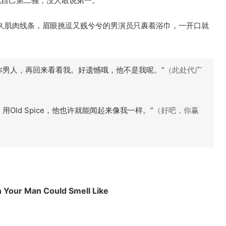
如果说自己第二骚，没人敢说第一。
永久肌肉线条，眉眼挑逗又贱兮兮的男演员只裹着浴巾，一开口就
你男人，再回来看看我。好遗憾哦，他不是我呢。”
（此处代广
Old Spice，他也许就能闻起来像我一样。”
（好吧，你赢
 Your Man Could Smell Like