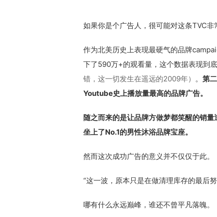
如果你是个广告人，很可能对这条TVC非
作为北美历史上表现最硬气的品牌campaign：#T
下了590万+的观看量，这个数据表现到
错，这一切发生在遥远的2009年）
。
第二
Youtube史上播放量最高的品牌广告。
随之而来的是让品牌方做梦都笑醒的销量逆袭：
坐上了No.1的男性沐浴品牌宝座。
然而这次成功广告的意义并不仅仅于此。
“这一波，原本只是在做清理库存的最后努力”，负
哪有什么永远巅峰，谁还不曾平凡落魄。