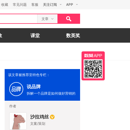
收藏
常见问题
客服
关注订阅
APP
文章
数
课堂
数英奖
该文章被推荐至特色专栏：
说品牌
拆解一个品牌是如何做好营销的
作者
沙拉鸡丝
文案/策划