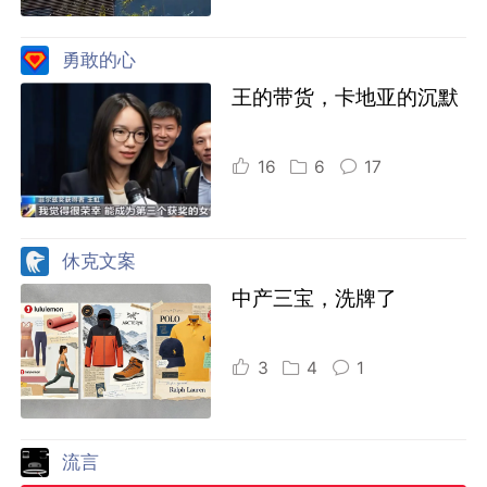
勇敢的心
王的带货，卡地亚的沉默
16
6
17
休克文案
中产三宝，洗牌了
3
4
1
流言