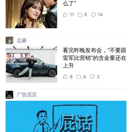
么了”
11
6
14
志豪
看完昨晚发布会，“不要跟
雷军比营销”的含金量还在
上升
8
4
3
广告流言