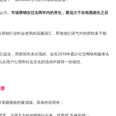
者认为，
市场营销在过去两年内的变化，要远大于自电视诞生之后
广告营销行业时会使用的高频词汇，即使他们语气中的胆怯多于期
我们远去，而那些尚未出现的、会在2019年霸占社交网络和媒体头
以从用户心理和社会文化的流动中探得一丝端倪。
竞赛
审美鄙视链的最顶端。具体的语境有：
宽宽、下颌方方的超模脸比起来，就显得“不够高级”；