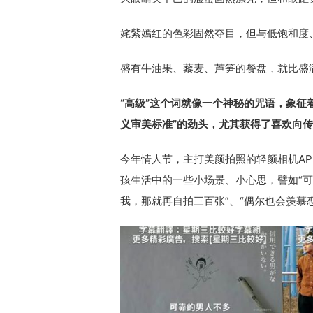
姹紫嫣红的色彩固然夺目，但与低饱和度
盛有牛油果、藜麦、芦笋的餐盘，就比盛满
“高级”这个词就像一个神秘的咒语，象征
义审美标准”的劲头，尤其获得了喜欢向
今年情人节，主打美颜拍照的轻颜相机A
孩生活中的一些小场景、小心思，譬如“可
我，那就再自拍三百张”、“偶尔也会羡慕