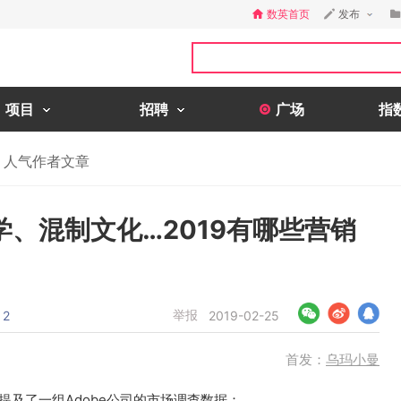
数英首页
发布
项目
招聘
广场
指
人气作者文章
、混制文化…2019有哪些营销
举报
2
2019-02-25
首发：
乌玛小曼
提及了一组Adobe公司的市场调查数据：