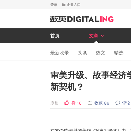
登录
企业入口
首页
文章
最新收录
头条
热文
精选
审美升级、故事经济学
新契机？
原创
赞
收藏
评论
16
86
在罗伯特·麦基的著作《故事经济学》中，