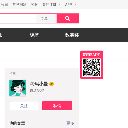
收藏
常见问题
客服
关注订阅
APP
文章
数
课堂
数英奖
作者
乌玛小曼
市场/营销
关注
私信
他的文章
更多