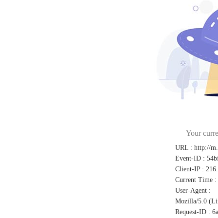
Your curre
URL
:
http://m
Event-ID
:
54b
Client-IP
:
216
Current Time
:
User-Agent
:
Mozilla/5.0 (L
Request-ID
:
6