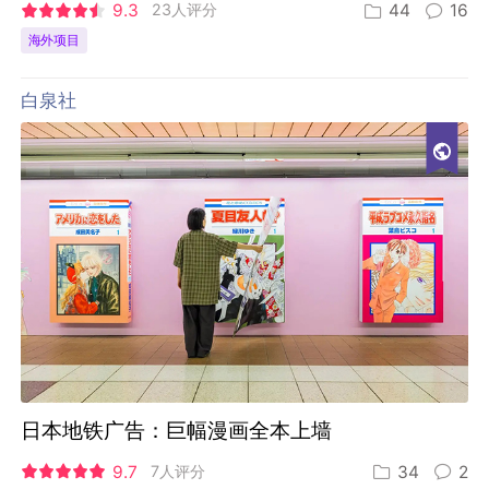
9.3
23人评分
44
16
海外项目
白泉社
日本地铁广告：巨幅漫画全本上墙
9.7
7人评分
34
2