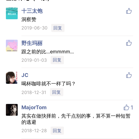

十三太饱
洞察赞
回复
2019-06-30

野生玛丽
跟之前的比...emmmm...
回复
2019-01-03

JC
喝杯咖啡就不一样了吗？
回复
2018-12-31

MajorTom
1
其实在做抉择前，先干点别的事，算不算一种短暂
的逃避
回复
2018-12-28