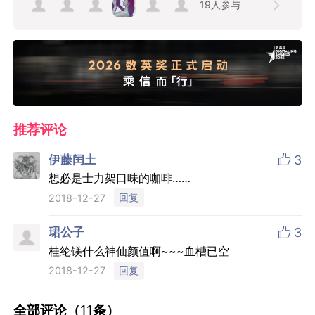
19
人参与
推荐评论

伊藤闰土
3
想必是士力架口味的咖啡……
回复
2018-12-27

珺公子
3
桂纶镁什么神仙颜值啊~~~血槽已空
回复
2018-12-27
全部评论（
11
条）