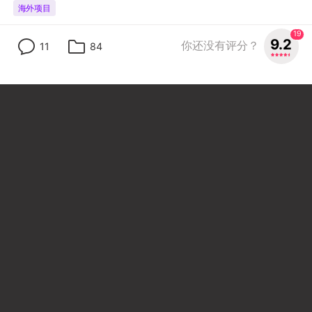
海外项目
19
9.2
你还没有评分？
葵花药业
11
84
葵花熊胆痔灵膏，把难言之隐玩成「疼痛艺术」
By:
有了创意 广州
9.3
19人评分
26
8