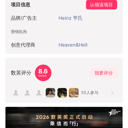
项目信息
认领该项目
品牌/广告主
Heinz 亨氏
营销机构
创意代理商
Heaven&Hell
8.6
数英评分
我要评分
55
人参与