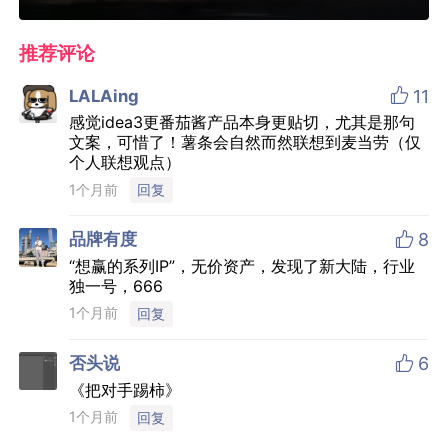
推荐评论

LALAing
11
感觉idea3更番茄酱产品本身更贴切，尤其是那句
文案，可惜了！薯条会自然而然联想到麦当劳（仅
个人联想观点）
1个月前
回复

品牌有度
8
“想赢的系列IP”，无价资产，发现了新大陆，行业
独一号，666
1个月前
回复

否头说
6
《把对手踢柿》
1个月前
回复