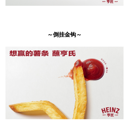
～倒挂金钩～