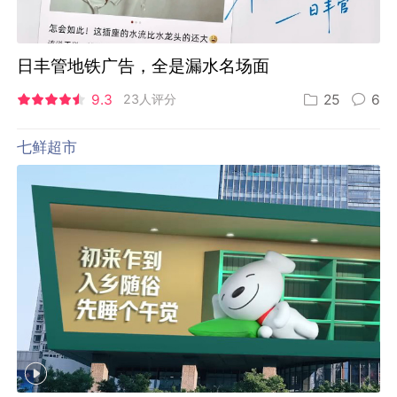
日丰管地铁广告，全是漏水名场面
9.3
23人评分
25
6
七鲜超市