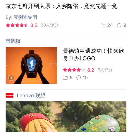
京东七鲜开到太原：入乡随俗，竟然先睡一觉
By:
壹捌零集团
8.5
30人评分
24
9
景德镇
景德镇申遗成功！快来欣
赏申办LOGO
8.2
6人评分
5
10
Lenovo 联想