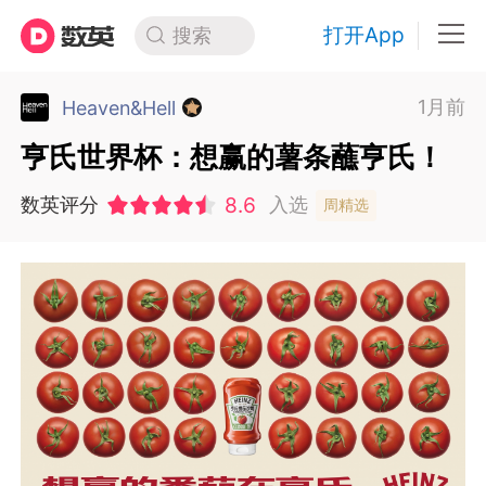
打开App
搜索
1月前
Heaven&Hell
亨氏世界杯：想赢的薯条蘸亨氏！
8.6
数英评分
入选
周精选