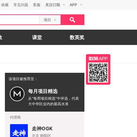
收藏
常见问题
客服
关注订阅
APP
项目
数
课堂
数英奖
该项目被推荐至：
每月项目精选
从“每周项目精选”中评选，代表
大中华区业内的最高水准
代理商
走神OGK
北京 朝阳区