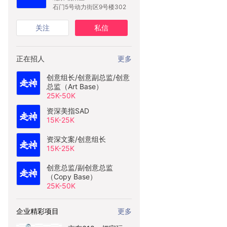
石门5号动力街区9号楼302
关注
私信
正在招人
更多
创意组长/创意副总监/创意
总监（Art Base）
25K-50K
资深美指SAD
15K-25K
资深文案/创意组长
15K-25K
创意总监/副创意总监
（Copy Base）
25K-50K
企业精彩项目
更多