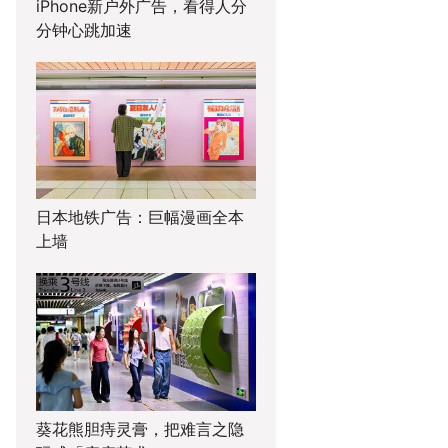
iPhone新户外广告，看得人分
分钟心跳加速
日本地铁广告：巨幅漫画全本
上墙
葵花熊胆痔灵膏，把难言之隐