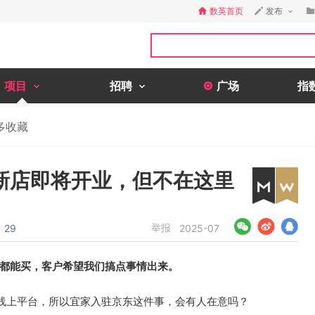
数英首页
发布
项目
招聘
广场
指
多收藏
新店即将开业，但不在这里
论
举报
29
2025-07
国都能买，客户希望我们搞点事情出来。
线上平台，所以宜家入驻京东这件事，会有人在意吗？