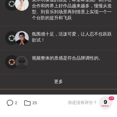
合作和跨界上好作品越来越多，慢慢从造
型、到音乐到场景再到情景上实现一个一
个台阶的提升和飞跃
氛围感十足，活泼可爱，让人忍不住跃跃
欲试！
视频整体的质感是符合品牌调性的。
更多
专业评委
24
9
你还没有评分？
2
25
审美很棒，画面艺术感

赞
8