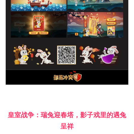
皇室战争：瑞兔迎春塔，影子戏里的遇兔
呈祥