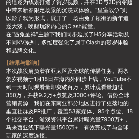
的追逐为线索打造了贺岁视频，并在3D与2D的穿越
中带来新春限定场景的沉浸式体验。“皇室战争”则
以影子戏为形式，展开了一场由兔子领衔的新年追
逐大戏，唤醒玩家内心的Clash能量。
在“遇兔呈祥”主题下我们同步延展了H5分享活动及
不同KV系列，多维度强化了属于Clash的贺岁体验
和品牌文化。
【结果与影响】
本次战役肩负着在亚太区及全球的传播任务。两条
贺岁视频于1月18日在海内外同步上线，YouTube不
到一天时间观看量即突破百万，累计观看量超过
350万，并获9.2万+点赞及3000+评论。借势全球
营销资源，我们在东南亚部分地区进行了更落地的
垂直社群及PR推广，覆盖53家媒体、95个点位、18
个社交平台，游戏资讯平台累计曝光量7900万+，
马来西亚线下曝光量1500万+，有效完成了与全球
玩家的深度连接。