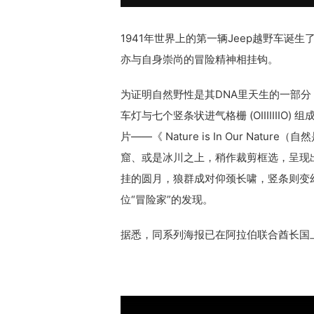
1941年世界上的第一辆Jeep越野车
亦与自身崇尚的冒险精神相挂钩。
为证明自然野性是其DNA里天生的一部分，Jeep
车灯与七个竖条状进气格栅 (OIIIIII
片——《 Nature is In Our Na
窟、或是冰川之上，稍作裁剪框选，呈现
挂的圆月，狼群成对仰颈长啸，竖条则变幻为
位“冒险家”的发现。
据悉，同系列海报已在阿拉伯联合酋长国上