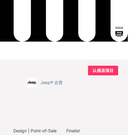
认领该项目
Jeep® 吉普
Design | Point-of-Sale
Finalist