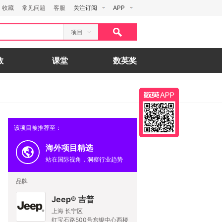
收藏
常见问题
客服
关注订阅
APP
项目
数
课堂
数英奖
该项目被推荐至：
海外项目精选
站在国际视角，洞察行业趋势
品牌
Jeep® 吉普
上海 长宁区
红宝石路500号东银中心西楼