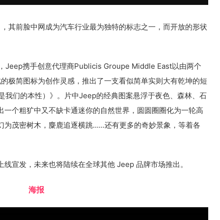
诞生了，其前脸中网成为汽车行业最为独特的标志之一，而开放的形状
携手创意代理商Publicis Groupe Middle East以由两个
IO) 组成的极简图标为创作灵感，推出了一支看似简单实则大有乾坤的短
ture（自然是我们的本性）》。片中Jeep的经典图案悬浮于夜色、森林、石
出一个粗犷中又不缺卡通迷你的自然世界，圆圆圈圈化为一轮高
茂密树木，麋鹿追逐横跳......还有更多的奇妙景象，等着各
线宣发，未来也将陆续在全球其他 Jeep 品牌市场推出。
海报