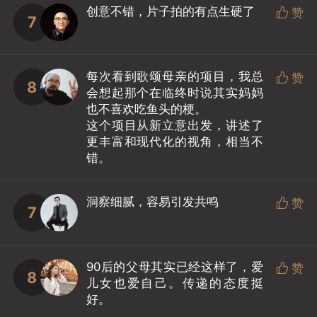
创意不错，片子拍的有点生硬了

赞
7
每次看到歌颂母亲的项目，我总

赞
8
会想起那个在临终时说其实妈妈
也不喜欢吃鱼头的梗。
这个项目从新立意出发，讲述了
更丰富和现代化的视角，相当不
错。
洞察细腻，容易引发共鸣

赞
7
90后的父母其实已经这样了，爱

赞
8
儿女也爱自己。传递的态度挺
好。