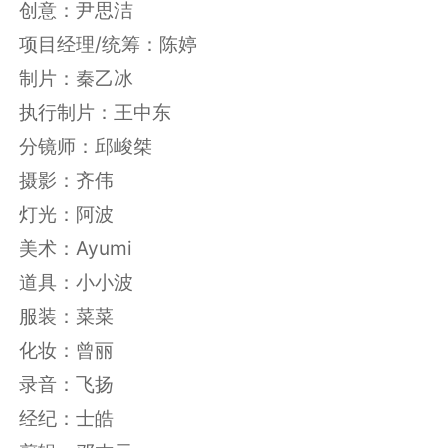
创意：尹思洁
项目经理/统筹：陈婷
制片：秦乙冰
执行制片：王中东
分镜师：邱峻桀
摄影：齐伟
灯光：阿波
美术：Ayumi
道具：小小波
服装：菜菜
化妆：曾丽
录音：飞扬
经纪：士皓