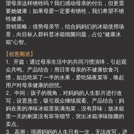
望母亲这样牺牲吗？我们感动母亲的付出，但更需
要她健康；如果母爱一定要有牺牲，我们希望不牺
牲健康。
营销策略：借势母亲节，结合妈妈们的冰箱使用场
景，向目标人群科普冰箱细菌问题，占位“健康冰
箱”心智。
【创意阐述】
1、开篇：通过母亲生活中的共同习惯演绎，引起观
众共鸣。产品结合：用日常母亲的不健康饮食习
惯，如总吃坏了一半的水果，爱吃隔夜菜等，唤起
用户对母亲健康的担忧。
2、中间：孩子的视角，对妈妈的人生影片进行改
写，设置悬念，吸引观众继续观看。产品结合：妈
妈在美的净味冰箱里装满泡菜，没有异味；放冰箱
里一天的剩菜没有坏等细节，突出冰箱净味除菌的
卖点。
3、高潮：强调妈妈的人生只有一次，无法改写，进