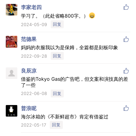

李家老四
学习了。（此处省略800字。）
回复
2024-05-09

范德果
妈妈的衣服我以为是保姆，全篇都是刻板印象
回复
2022-09-28

良辰凉
借鉴的Tokyo Gas的广告吧，但文案和演技真的差
了一些
回复
2022-06-08

普浪呢
海尔冰箱的《不新鲜超市》肯定有借鉴过
回复
2022-05-17