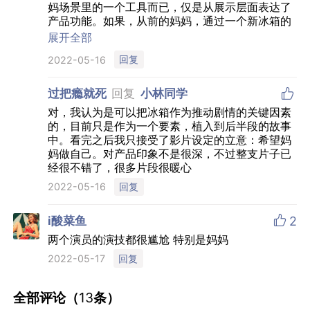
妈场景里的一个工具而已，仅是从展示层面表达了
产品功能。如果，从前的妈妈，通过一个新冰箱的
介入改写了自身牺牲的观念，与时俱进，这样会不
展开全部
会让产品价值体现的更到位？也能让很多更在乎妈
回复
2022-05-16
妈健康的年轻子女，有购买的冲动？

过把瘾就死
回复
小林同学
对，我认为是可以把冰箱作为推动剧情的关键因素
的，目前只是作为一个要素，植入到后半段的故事
中。看完之后我只接受了影片设定的立意：希望妈
妈做自己。对产品印象不是很深，不过整支片子已
经很不错了，很多片段很暖心
回复
2022-05-16

i酸菜鱼
2
两个演员的演技都很尴尬 特别是妈妈
回复
2022-05-17
全部评论（
13
条）