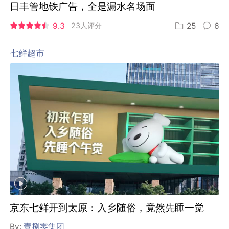
日丰管地铁广告，全是漏水名场面
9.3
23人评分
25
6
七鲜超市
京东七鲜开到太原：入乡随俗，竟然先睡一觉
By:
壹捌零集团