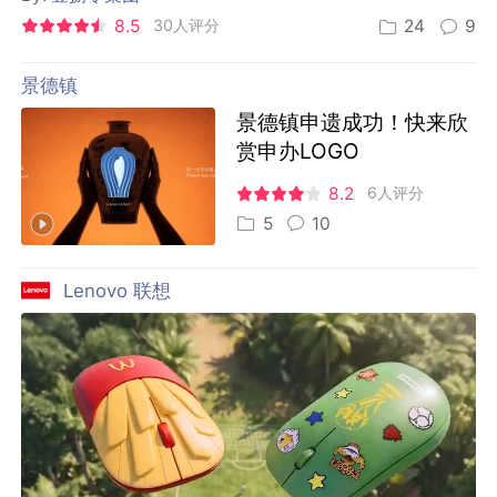
8.5
30人评分
24
9
景德镇
景德镇申遗成功！快来欣
赏申办LOGO
8.2
6人评分
5
10
Lenovo 联想