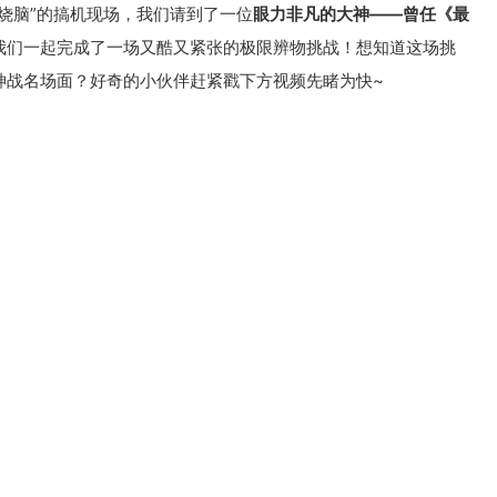
“烧脑”的搞机现场，我们请到了一位
眼力非凡的大神——曾任《最
我们一起完成了一场又酷又紧张的极限辨物挑战！想知道这场挑
神战名场面？好奇的小伙伴赶紧戳下方视频先睹为快~