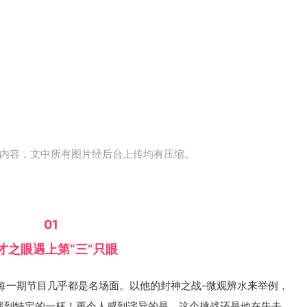
文内容，文中所有图片经后台上传均有压缩。
01
才之眼遇上第“三”只眼
每一期节目几乎都是名场面。以他的封神之战-微观辨水来举例，
准找到特定的一杯！更令人感到诧异的是，这个挑战还是他在失去