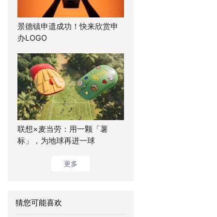
景德镇申遗成功！快来欣赏申
办LOGO
联想×麦当劳：用一颗「薯
标」，为地球再进一球
更多
猜您可能喜欢