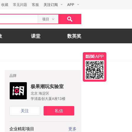
收藏
常见问题
客服
关注订阅
APP
项目
数
课堂
数英奖
品牌
极果潮玩实验室
北京 海淀区
学清嘉创大厦A座13楼
关注
私信
企业精彩项目
更多