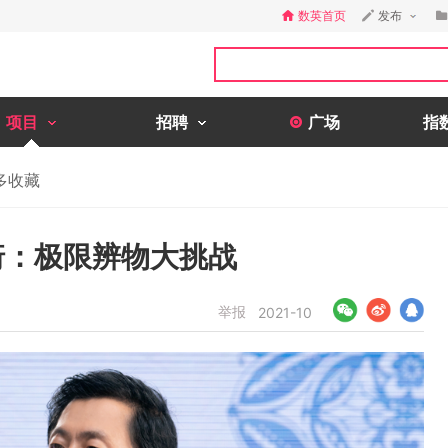
数英首页
发布
项目
招聘
广场
指
多收藏
珩：极限辨物大挑战
举报
2021-10