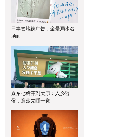
日丰管地铁广告，全是漏水名
场面
京东七鲜开到太原：入乡随
俗，竟然先睡一觉