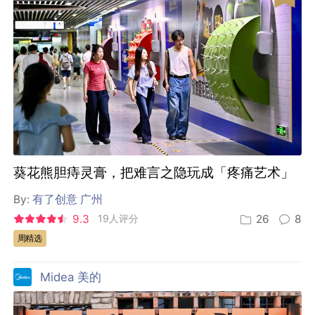
葵花熊胆痔灵膏，把难言之隐玩成「疼痛艺术」
By:
有了创意 广州
9.3
19人评分
26
8
周精选
Midea 美的