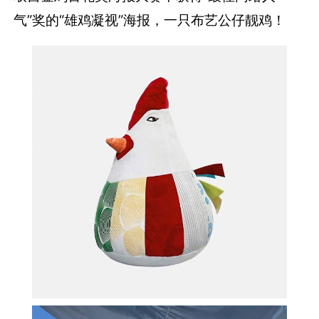
气”奖的“雄鸡凝视”海报，一只布艺公仔靓鸡！