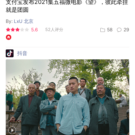
支付宝发布2021集五福微电影《望》，彼此牵挂
就是团圆
By:
LxU 北京
5.6
52人评分
58
29
抖音