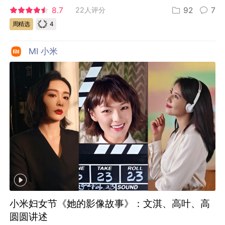
8.7
22人评分
92
7
4
周精选
MI 小米
小米妇女节《她的影像故事》：文淇、高叶、高
圆圆讲述