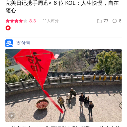
完美日记携手周迅× 6 位 KOL：人生快慢，自在
随心
8.3
11人评分
77
6
支付宝