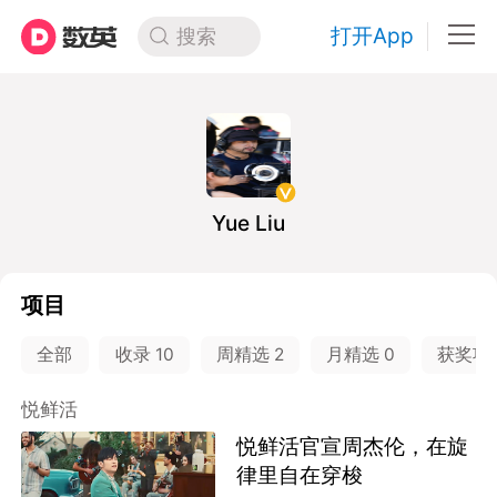
打开App
搜索
Yue Liu
项目
全部
收录
10
周精选
2
月精选
0
获奖项
悦鲜活
悦鲜活官宣周杰伦，在旋
律里自在穿梭