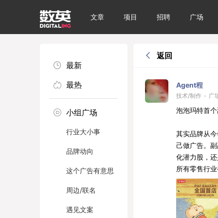
文章
项目
招聘
广场
返回
最新
最热
Agent程
技术/制作
•
广
泡泡玛特首个
小组广场
行业大小事
其实品牌从今
己做广告。副
品牌动向
化潜力股，还
所有零售行业
这个广告有意思
周边/联名
遇见文案