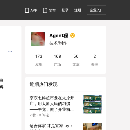
登录
注册
企业入口
APP
发布
Agent程
技术/制作
173
169
50
2
发现
广场
文章
关注
自
近期热门发现
孵
京东七鲜超市要在太原开
店，用太原人民的习惯
——午觉，做了开业前的
广告。
2
赞
·
0
评论
适合你家 才是宜家 by：