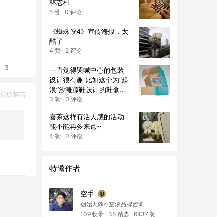
林志和
5
赞
·
0
评论
《蜘蛛侠4》宣传海报，太
酷了
4
赞
·
2
评论
3
一直觉得哭喊中心的包装
设计很有趣 比如这个为“起
浪”沙滩凉鞋设计的鞋盒，
能被禁言
从产品概念入手，外包装
3
赞
·
0
评论
沿着logo图形掀开，就能
喜茶这样有活人感的活动
海滨踏浪的插图，趣味十
能不能再多来点~
足
4
赞
·
0
评论
特邀作者
空手
创始人@不空谈品牌咨询
109
收录
·
35
精选
·
6437
赞