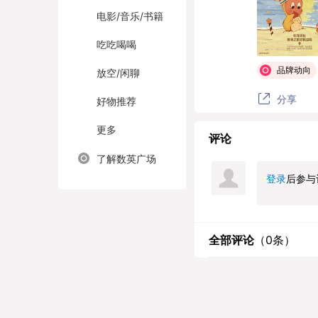
电影/音乐/书籍
吃吃喝喝
品牌动向
放空/闲聊
分享
好物推荐
更多
评论
了解数英广场
登录
后参与
全部评论
（
0
条）