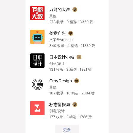
万能的大叔
其他
278
收录
·
9
精选
·
3359
赞
创意广告
文案@Articent
340
收录
·
4
精选
·
11889
赞
日本设计小站
创意/设计
131
收录
·
3
精选
·
1921
赞
GrayDesign
其他
102
收录
·
16
精选
·
2384
赞
标志情报局
创意/设计
177
收录
·
2
精选
·
1786
赞
更多