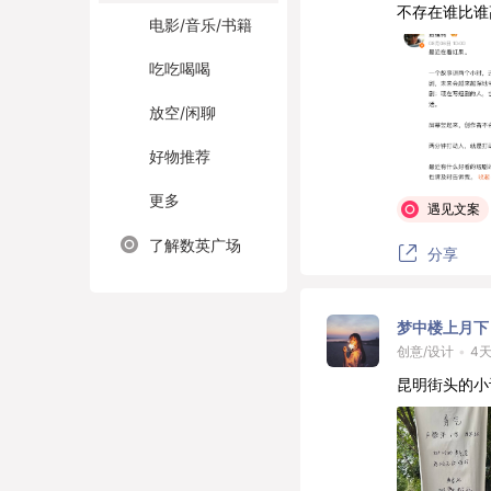
不存在谁比谁
电影/音乐/书籍
吃吃喝喝
放空/闲聊
好物推荐
更多
遇见文案
了解数英广场
分享
梦中楼上月下
创意/设计
•
4
昆明街头的小