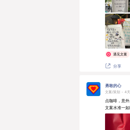
遇见文案
分享
勇敢的心
文案/策划
•
4
点咖啡，意外
文案水准一如