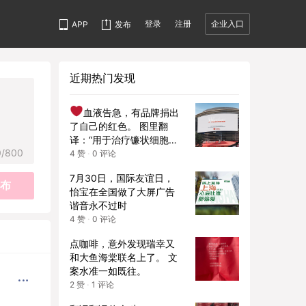
登录
注册
企业入口
APP
发布
近期热门发现
血液告急，有品牌捐出
了自己的红色。 图里翻
译：“用于治疗镰状细胞病
0
/800
的血液库存不足。我们正
4
赞
·
0
评论
在携手拯救生命。现在就
7月30日，国际友谊日，
到 blood.co.uk 预约捐
布
怡宝在全国做了大屏广告
血。”
这是英国 NHS Bl
谐音永不过时
ood and Transplant（国
4
赞
·
0
评论
家血液与器官移植服务）
与 Havas London 合作的
点咖啡，意外发现瑞幸又
公益广告，它把各大品牌
和大鱼海棠联名上了。 文
的红色 LOGO“抽干”，象
案水准一如既往。
征血液库存告急，呼吁公
2
赞
·
1
评论
众捐血。
英国治疗镰状