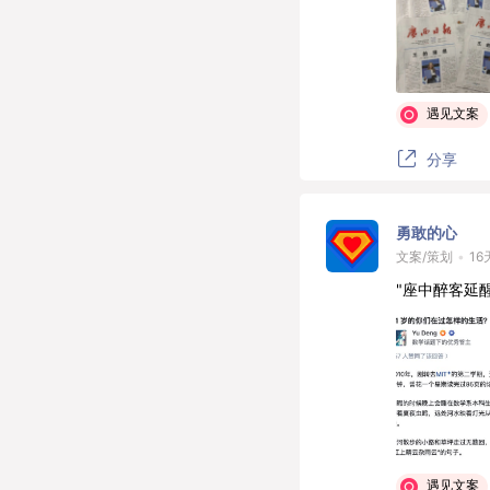
遇见文案
分享
勇敢的心
文案/策划
•
16
"座中醉客延
遇见文案