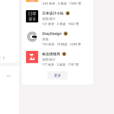
340
收录
·
4
精选
·
11891
赞
日本设计小站
创意/设计
131
收录
·
3
精选
·
1922
赞
GrayDesign
其他
102
收录
·
16
精选
·
2386
赞
标志情报局
1
创意/设计
177
收录
·
2
精选
·
1787
赞
更多