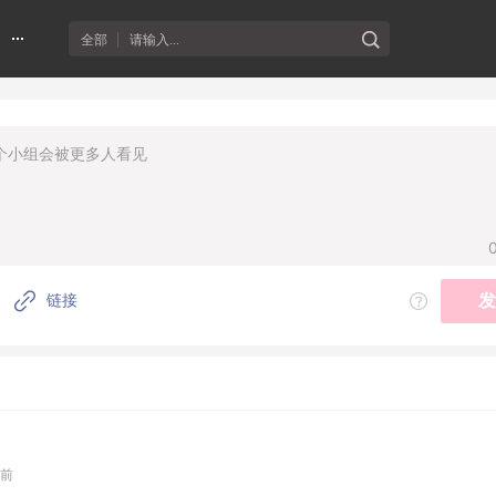
全部
请输入...
链接
发
天前