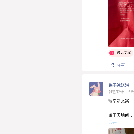
遇见文案
分享
兔子冰淇淋
创意/设计
•
6
瑞幸新文案
鲲于天地间，
海棠不问岁月
展开
秋风几度,山