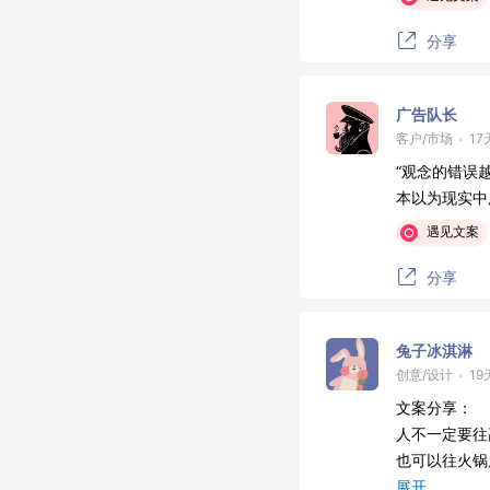
分享
广告队长
客户/市场
•
17
“观念的错误
本以为现实中
遇见文案
分享
兔子冰淇淋
创意/设计
•
19
文案分享：
人不一定要往
也可以往火锅
不行就涮了。
展开