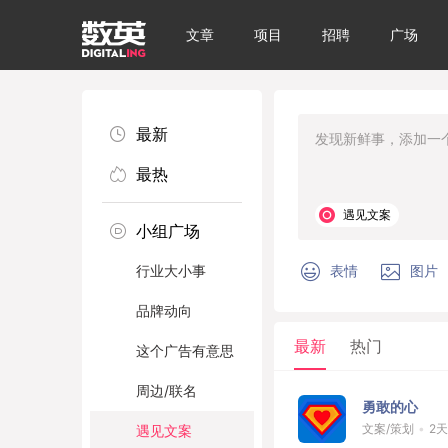
文章
项目
招聘
广场
最新
最热
遇见文案
小组广场
行业大小事
表情
图片
品牌动向
最新
热门
这个广告有意思
周边/联名
勇敢的心
文案/策划
•
2
遇见文案