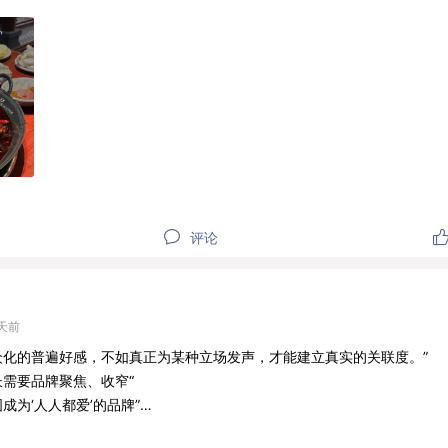
书@废话王阿姨
评论
3天前
众化的普遍好感，不如真正为某种立场发声，才能建立真实的关联度。”
长需要品牌聚焦、收窄“
成为‘人人都爱’的品牌”
争议的信息，一个被稀释、模糊的信息，对品牌生存的威胁反而更大“。