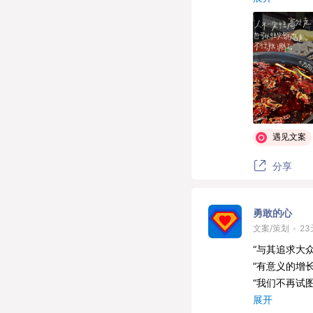
——《方向》
文案来自小红
遇见文案
分享
勇敢的心
文案/策划
•
2
“与其追求大
“有意义的增
“我们不再试图
“相比一个有
展开