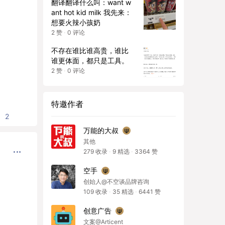
细胞病所需的 Ro 血型严
翻译翻译什么叫：want w
重短缺，需要更多人捐
ant hot kid milk 我先来：
血，尤其是黑人族裔捐献
想要火辣小孩奶
者。 镰状细胞病患者需要
2
赞
·
0
评论
一种非常特殊的血型 ——
不存在谁比谁高贵，谁比
Ro subtype。Ro 血型在
谁更体面，都只是工具。
黑人族裔中更常见：黑人
2
赞
·
0
评论
族裔中超过 50% 的捐献者
可能拥有 Ro 血型，普通
人群中只有约 2% 。 英格
兰每月需要 7,400 单位 Ro
特邀作者
血，但 NHS 只能供应 3,6
2
00 单位（仅满足约 5
万能的大叔
0%）。
其他
279
收录
·
9
精选
·
3364
赞
空手
创始人@不空谈品牌咨询
109
收录
·
35
精选
·
6441
赞
创意广告
文案@Articent