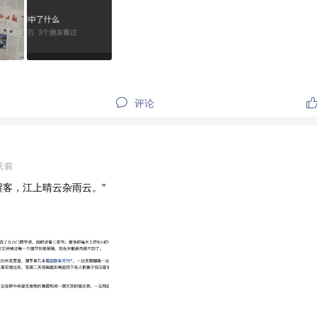
评论
天前
醒客，江上晴云杂雨云。"