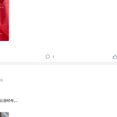
1
天前
云游经年,
,花开漫漫。
海几重，