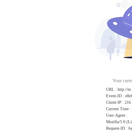
Your curre
URL
:
http://m
Event-ID
:
e8e
Client-IP
:
216
Current Time
:
User-Agent
:
Mozilla/5.0 (L
Request-ID
:
6