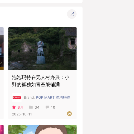
泡泡玛特在无人村办展：小
野的孤独如青苔般铺满
Brand:
POP MART 泡泡玛特
8.4
34
10
2025-10-11