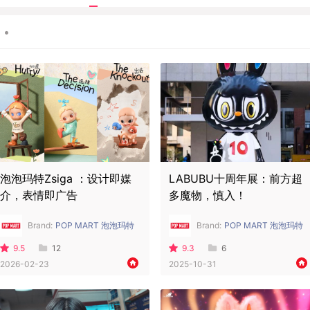
领
•
泡泡玛特Zsiga ：设计即媒
LABUBU十周年展：前方超
介，表情即广告
多魔物，慎入！
Brand:
POP MART 泡泡玛特
Brand:
POP MART 泡泡玛特
9.5
12
9.3
6
2026-02-23
2025-10-31