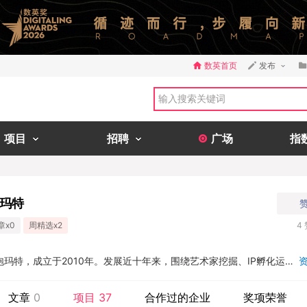
数英首页
发布
项目
招聘
广场
指
泡玛特
章x0
周精选x2
4
泡泡玛特，成立于2010年。发展近十年来，围绕艺术家挖掘、IP孵化运
玩文化推广与培育四个领域，POP MART泡泡玛特旨在用“创造潮流，
构建了覆盖潮流玩具全产业链的综合运营平台。...
文章
0
项目
37
合作过的企业
奖项荣誉