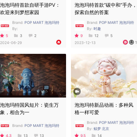
泡泡玛特首款自研手游PV：
泡泡玛特首款“碳中和”手办，
欢迎来到梦想家园
探索自然的答案
Brand:
POP MART 泡泡玛特
Brand:
POP MART 泡泡玛特
By:
By:
时趣
5
3
2
9
12
5
1
2024-06-29
2023-12-13
泡泡玛特国风短片：瓷生万
泡泡玛特新品动画：多种风
象，相合为一
格一样可爱
Brand:
POP MART 泡泡玛特
Brand:
POP MART 泡泡玛特
By:
鲸梦 北京
4.3
13
13
9.5
14