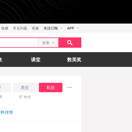
收藏
常见问题
客服
关注订阅
APP
企业
数
课堂
数英奖
赞
关注
私信
赞
87
粉丝
资料详情