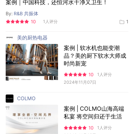
案例｜中国科技，还恒河水干净又卫生！
By:
R&B 共振体
10
1人评分
1
美的厨热电器
案例 | 软水机也能变潮
品？美的厨下软水大师成
时尚新宠
10
1人评分
2024年11月07日
COLMO
案例 | COLMO山海高端
私宴 将空间归还于生活
10
1人评分