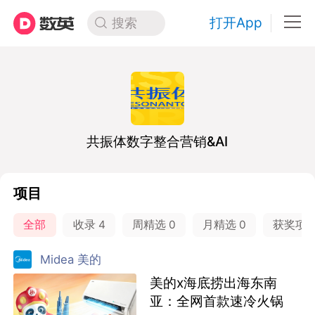
打开App
搜索
共振体数字整合营销&AI
项目
全部
收录
4
周精选
0
月精选
0
获奖项
Midea 美的
美的x海底捞出海东南
亚：全网首款速冷火锅