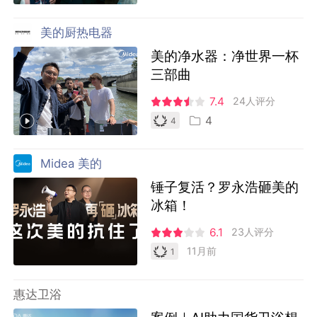
美的厨热电器
美的净水器：净世界一杯
三部曲
7.4
24人评分
4
4
Midea 美的
锤子复活？罗永浩砸美的
冰箱！
6.1
23人评分
11月前
1
惠达卫浴