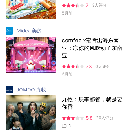
7
3人评分
5月前
Midea 美的
comfee x蜜雪出海东南
亚：凉你的风吹动了东南
亚
7.3
6人评分
6月前
JOMOO 九牧
九牧：屁事都管，就是要
你香
5.8
20人评分
2