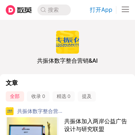
打开App
搜索
共振体数字整合营销&AI
文章
全部
收录
0
精选
0
提及
共振体数字整合营销&AI
共振体加入两岸公益广告
设计与研究联盟