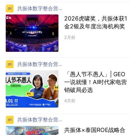
共振体数字整合营销&AI
2026虎啸奖，共振体获1
金2银及年度出海机构奖
2月前
共振体数字整合营销&AI
「愚人节不愚人」| GEO
一说就懂！AI时代家电营
销破局必选
4月前
共振体数字整合营销&AI
共振体×泰国ROE战略合