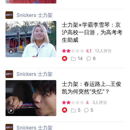
Snickers 士力架
士力架×学霸李雪琴：京
沪高校一日游，为高考考
生助威
4.1
12人评分
14
6
Snickers 士力架
士力架：春运路上...王俊
凯为何突然“失忆”？
4
3人评分
5
5
Snickers 士力架