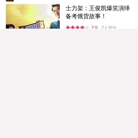
士力架：王俊凯爆笑演绎
备考饿货故事！
7.9
7人评分
7
5
Snickers 士力架
士力架：当你饥饿的时
候，你很有戏剧性
3.5
2人评分
10
1
Snickers 士力架
士力架音频广告：放弃挣
扎吧！饥饿状态不适合做
头脑风暴