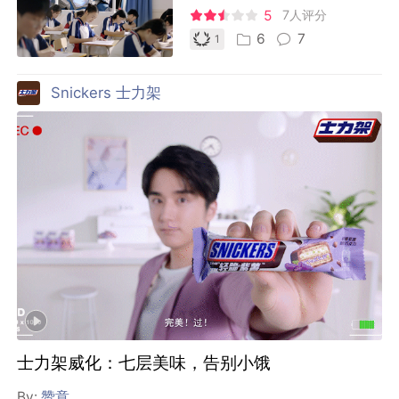
5
7人评分
6
7
1
Snickers 士力架
士力架威化：七层美味，告别小饿
By:
赞意