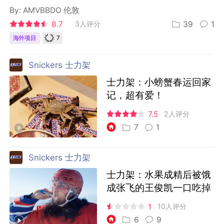
By:
AMVBBDO 伦敦
8.7
3人评分
39
1
7
海外项目
Snickers 士力架
士力架：小螃蟹春运回家
记，超有爱！
7.5
2人评分
7
1
Snickers 士力架
士力架：水果成精后被饿
成张飞的王俊凯一口吃掉
1
10人评分
6
9