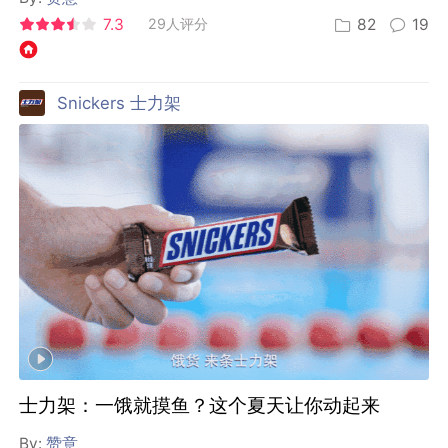
7.3
29人评分
82
19
Snickers 士力架
士力架：一饿就摸鱼？这个夏天让你动起来
By:
赞意