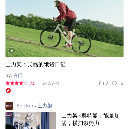
士力架：吴磊的饿货日记
By:
有门
7.5
24人评分
7
13
Snickers 士力架
士力架×奥特曼：能量加
满，横扫饿势力