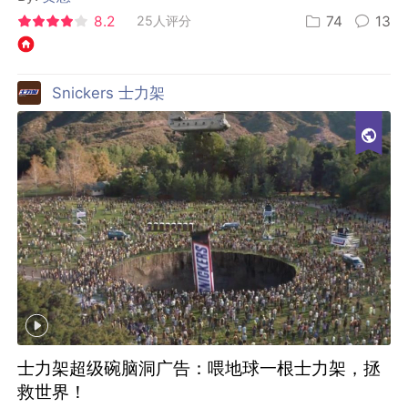
8.2
25人评分
74
13
Snickers 士力架
士力架超级碗脑洞广告：喂地球一根士力架，拯
救世界！