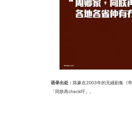
语录出处：
陈豪在2003年的无綫剧集
「同朕再check吓」。