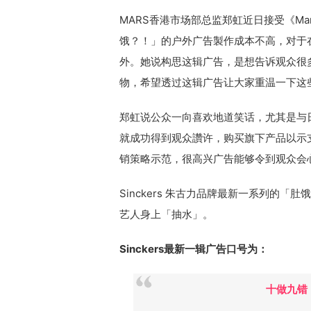
MARS香港市场部总监郑虹近日接受《Mark
饿？！」的户外广告製作成本不高，对于
外。她说构思这辑广告，是想告诉观众很
物，希望透过这辑广告让大家重温一下这
郑虹说公众一向喜欢地道笑话，尤其是与
就成功得到观众讚许，购买旗下产品以示支持。她
销策略示范，很高兴广告能够令到观众会
Sinckers 朱古力品牌最新一系列的
艺人身上「­抽水」。
Sinckers最新一辑广告口号为：
十做九错，