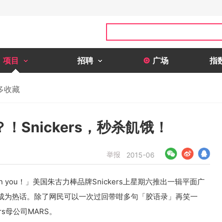
项目
招聘
广场
指
多收藏
Snickers，秒杀飢饿！
举报
2015-06
n you！」美国朱古力棒品牌Snickers上星期六推出一辑平面广
成为热话。除了网民可以一次过回带咁多句「胶语录」再笑一
rs母公司MARS。