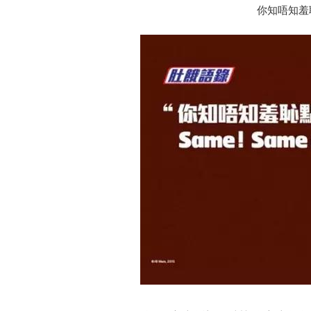
你知唔知羞耻点