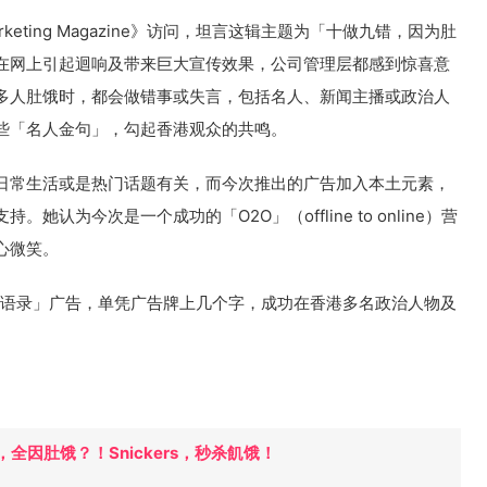
eting Magazine》访问，坦言这辑主题为「十做九错，因为肚
在网上引起迴响及带来巨大宣传效果，公司管理层都感到惊喜意
多人肚饿时，都会做错事或失言，包括名人、新闻主播或政治人
些「名人金句」，勾起香港观众的共鸣。
日常生活或是热门话题有关，而今次推出的广告加入本土元素，
认为今次是一个成功的「O2O」（offline to online）营
心微笑。
「肚饿语录」广告，单凭广告牌上几个字，成功在香港多名政治人物及
全因肚饿？！Snickers，秒杀飢饿！