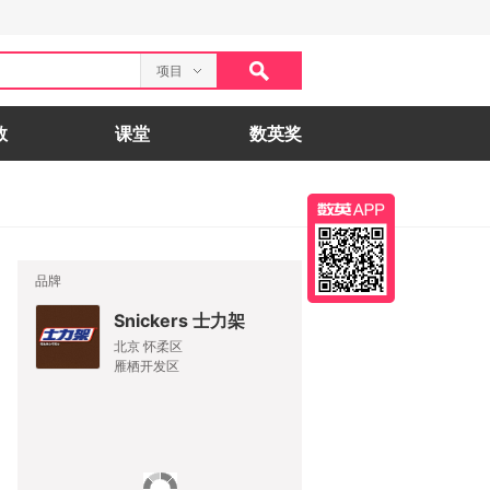
项目
数
课堂
数英奖
品牌
Snickers 士力架
北京 怀柔区
雁栖开发区