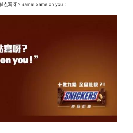
写呀？Same! Same on you！