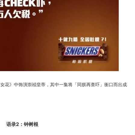
《帝女花》中饰演崇祯皇帝，其中一集将「同朕再查吓」衝口而出成
语录2：钟树根