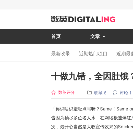
首页
文章
最新收录
近期热门项目
近期最
十做九错，全因肚饿？！
数英评分
收藏
评论
6
1
「你识唔识羞耻点写呀？Same！Same o
告因为抽尽多位名人水，在网络极速爆红
次，最开心当然是大收宣传效果的Snicke