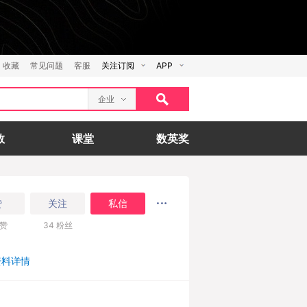
收藏
常见问题
客服
关注订阅
APP
企业
数
课堂
数英奖
赞
关注
私信
赞
34
粉丝
资料详情