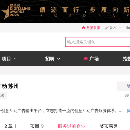
数英首页
发布
项目
招聘
广场
指
互动 苏州
x0
59
个创意互动广告输出平台，立志打造一流的创意互动广告服务体系。我
及企业营销策划领域，专注于输出创意性互动解决方案，并根据品牌需
设计、互动体验、文案策划等进行多维一体有效结合。...
文章
1
项目
9
服务过的企业
奖项荣誉