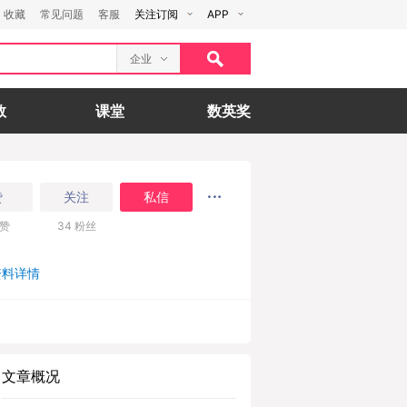
收藏
常见问题
客服
关注订阅
APP
企业
数
课堂
数英奖
赞
关注
私信
赞
34
粉丝
资料详情
文章概况