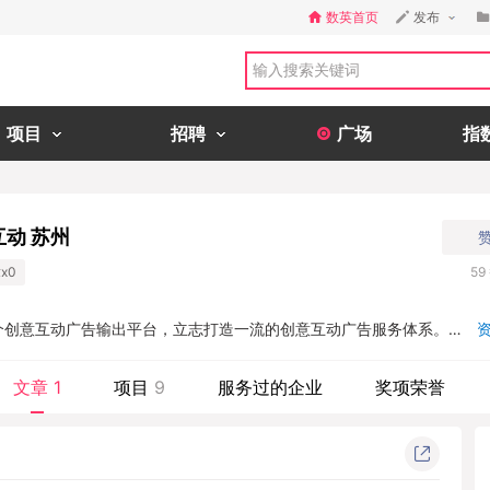
数英首页
发布
项目
招聘
广场
指
互动 苏州
x0
59
个创意互动广告输出平台，立志打造一流的创意互动广告服务体系。我
及企业营销策划领域，专注于输出创意性互动解决方案，并根据品牌需
设计、互动体验、文案策划等进行多维一体有效结合。...
文章
1
项目
9
服务过的企业
奖项荣誉