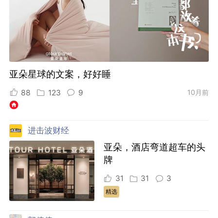
亚朵星球的文案，好好睡
88
123
9
10月前
进击波财经
亚朵，酒店弯道超车的头
牌
31
31
3
精选