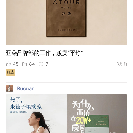
亚朵品牌部的工作，贩卖“平静”
45
84
7
3月前
精选
Ruonan