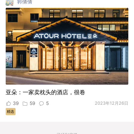
郭倩倩
亚朵：一家卖枕头的酒店，很卷
39
59
5
2023年12月26日
精选