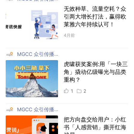
无效种草、流量空耗？众
引两大增长打法，赢得欧
莱雅六年持续认可！
4月前
MGCC 众引传播集团
虎啸获奖案例:用「一块三
角」撬动亿级曝光与品类
重构？
1
2
MGCC 众引传播集团
把方向盘交给用户：小红
书「人感营销」撕开红海