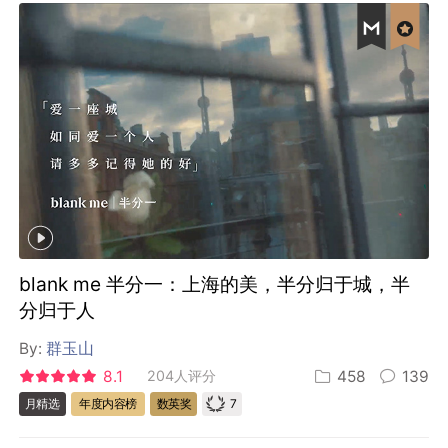
blank me 半分一：上海的美，半分归于城，半
分归于人
By:
群玉山
8.1
204人评分
458
139
7
月精选
年度内容榜
数英奖