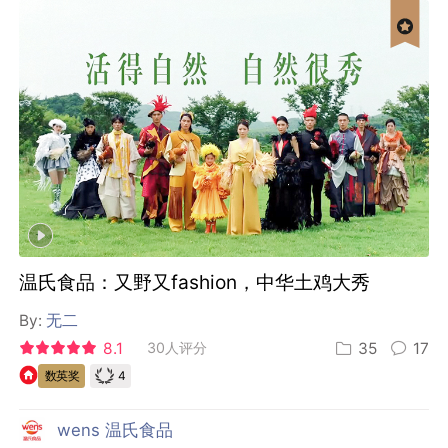
温氏食品：又野又fashion，中华土鸡大秀
By:
无二
8.1
30人评分
35
17
4
数英奖
wens 温氏食品