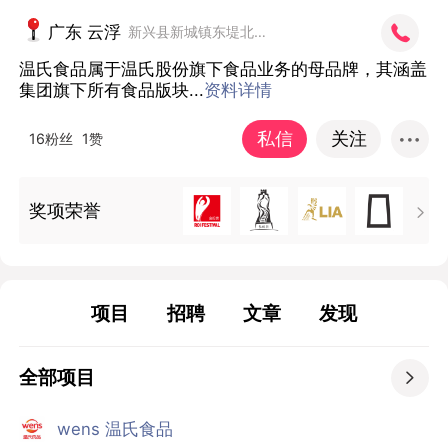
广东 云浮
新兴县新城镇东堤北路9号
温氏食品属于温氏股份旗下食品业务的母品牌，其涵盖
集团旗下所有食品版块...
资料详情
私信
关注
16粉丝
1赞
奖项荣誉

项目
招聘
文章
发现
全部项目

wens 温氏食品