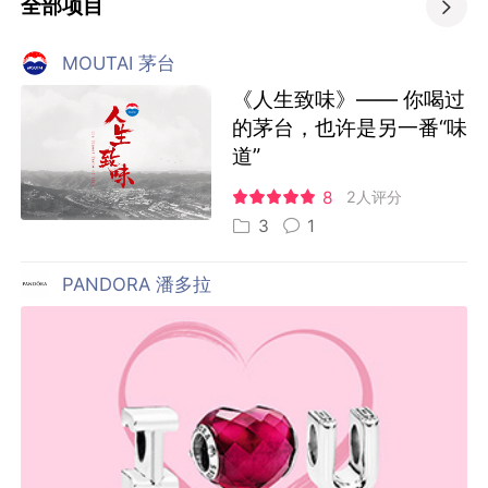
全部项目

MOUTAI 茅台
《人生致味》—— 你喝过
的茅台，也许是另一番“味
道”
8
2人评分
3
1
PANDORA 潘多拉