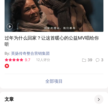
过年为什么回家？让这首暖心的公益MV唱给你
听
By:
英扬传奇整合营销集团
9.7
12人评分
39
3
全部项目
文章
