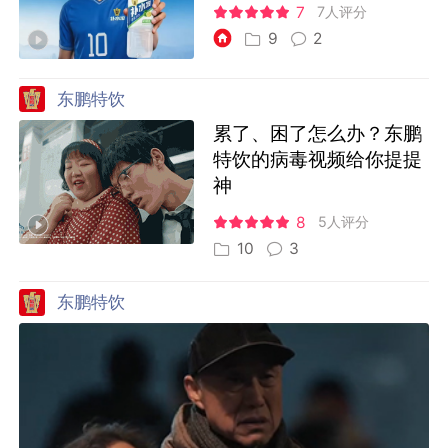
7
7人评分
9
2
东鹏特饮
累了、困了怎么办？东鹏
特饮的病毒视频给你提提
神
8
5人评分
10
3
东鹏特饮