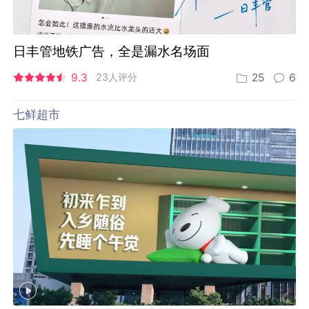
日丰管地铁广告，全是漏水名场面
9.3
23人评分
25
6
七鲜超市