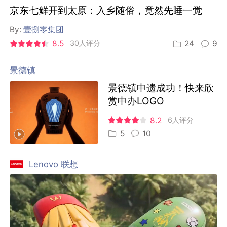
京东七鲜开到太原：入乡随俗，竟然先睡一觉
By:
壹捌零集团
8.5
30人评分
24
9
景德镇
景德镇申遗成功！快来欣
赏申办LOGO
8.2
6人评分
5
10
Lenovo 联想