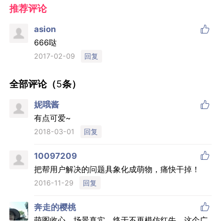
推荐评论

asion
666哒
回复
2017-02-09
全部评论（
5
条）

妮哦酱
有点可爱~
回复
2018-03-01

10097209
把帮用户解决的问题具象化成萌物，痛快干掉！
回复
2016-11-29

奔走的樱桃
萌图收心，场景真实，终于不再模仿红牛，这个广