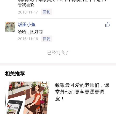
告我喜欢
回复
2016-11-17

坂田小鱼
哈哈，图好萌
回复
2016-11-16
已经到底了
相关推荐
致敬最可爱的老师们，课
堂外他们更萌更逗更调
皮！