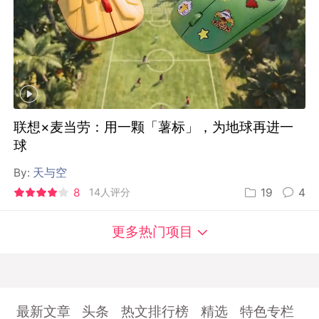
联想×麦当劳：用一颗「薯标」，为地球再进一
球
By:
天与空
8
14人评分
19
4
更多热门项目
最新文章
头条
热文排行榜
精选
特色专栏