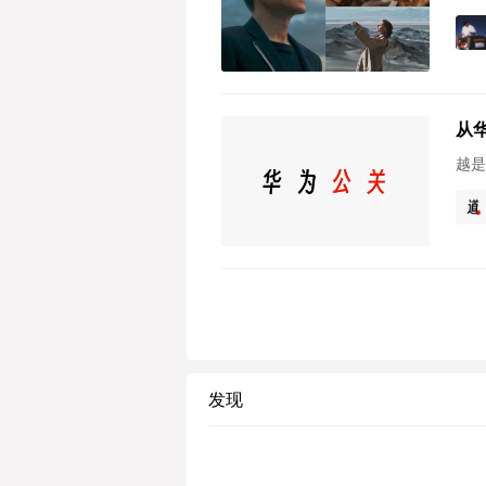
从
越是
发现