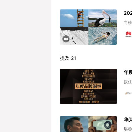
2
向移
提及 21
年
接住
华
堪称