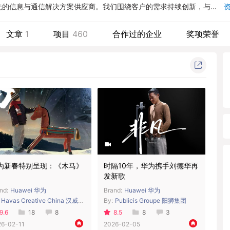
先的信息与通信解决方案供应商。我们围绕客户的需求持续创新，与合
电信网络、企业网络、消费者和云计算等领域构筑了端到端的解决方案
信运营商、企业和消费者等提供有竞争力的 ICT 解决方案和服务，持
文章
1
项目
460
合作过的企业
奖项荣誉
户创造最大价值。目前，华为的产品和解决方案已经应用于 140 多个
人口。...
为新春特别呈现：《木马》
时隔10年，华为携手刘德华再
发新歌
nd:
Huawei 华为
Brand:
Huawei 华为
Havas Creative China 汉威士创意
By:
Publicis Groupe 阳狮集团
9.6
18
8
8.5
8
3
26-02-11
2026-02-05