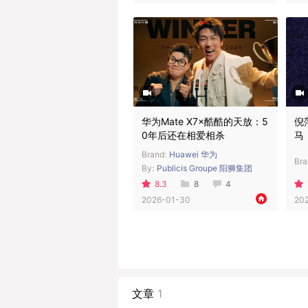
华为Mate X7×酷酷的天放：5
倪
0年后还在相爱相杀
马
Brand:
Huawei 华为
Bra
By:
Publicis Groupe 阳狮集团
8.3
8
4
2026-01-30
20
文章
1