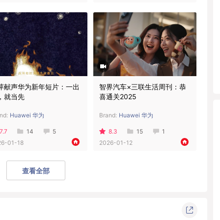
萍献声华为新年短片：一出
智界汽车×三联生活周刊：恭
，就当先
喜通关2025
nd:
Huawei 华为
Brand:
Huawei 华为
7.7
14
5
8.3
15
1
26-01-18
2026-01-12
查看全部