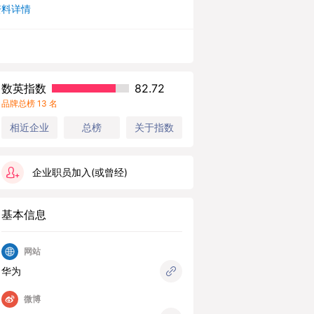
资料详情
数英指数
82.72
品牌总榜 13 名
总榜
关于指数
相近企业
企业职员加入(或曾经)
基本信息
网站
华为
微博