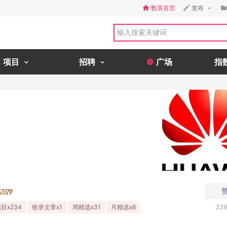
数英首页
发布
项目
招聘
广场
指
目x234
收录文章x1
周精选x31
月精选x8
239