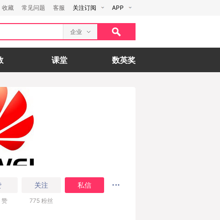
收藏
常见问题
客服
关注订阅
APP
企业
数
课堂
数英奖
赞
关注
私信
赞
775
粉丝