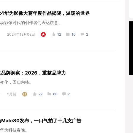
024华为影像大赛年度作品揭晓，温暖的世界
动影像时代的创作者们表达敬意。
2024年12月02日
12
10
2
度品牌洞察：2026，重整品牌力
变化，回归内核。
5月前
27
68
2
为Mate80发布，一口气拍了十几支广告
华为科技春晚。