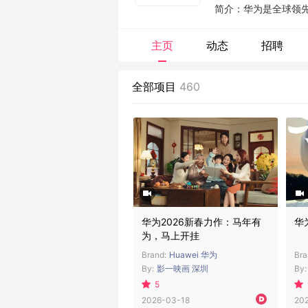
简介：华为是全球领
作伙伴开放合作，在
优势。我们致力于为电
主页
动态
招聘
续提升客户体验，为客
国家，服务全球 1/3的
全部项目
460
华为2026新春力作：马年有
华
为，马上开挂
Brand:
Huawei 华为
Bra
By:
影一映画 深圳
By:
5
2026-03-18
20