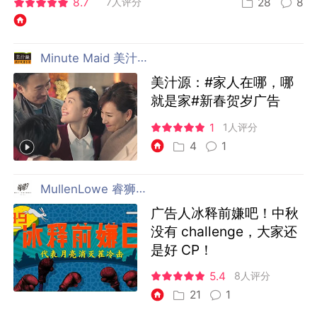
8.7
7人评分
28
8
Minute Maid 美汁源
美汁源：#家人在哪，哪
就是家#新春贺岁广告
1
1人评分
4
1
MullenLowe 睿狮广告传播 上海
广告人冰释前嫌吧！中秋
没有 challenge，大家还
是好 CP！
5.4
8人评分
21
1