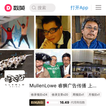
打开App
搜索
MullenLowe 睿狮广告传播 上海 MullenLowe Profero
收录项目x24
收录文章x20
周项目x1
月项目x1
16.49
代理商指数