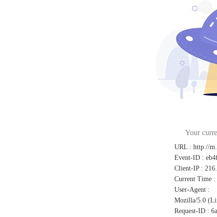
Your curre
URL
:
http://m
Event-ID
:
eb4
Client-IP
:
216
Current Time
:
User-Agent
:
Mozilla/5.0 (L
Request-ID
:
6